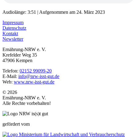
Audiolänge: 3:51
|
Aufgenommen am 24. März 2023
Impressum
Datenschutz
Kontakt
Newsletter
Ernährung-NRW e. V.
Krefelder Weg 35
47906 Kempen
Telefon:
02152 99099-20
E-Mail:
info@nrw-isst-gut.de
Web:
www.nrw-isst-gut.de
© 2026
Ernährung-NRW e. V.
Alle Rechte vorbehalten!
gefördert vom