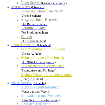
Guter Service
(Unsere Leistungen)
Marke NRW
(Übersicht)
Sicher und ehrlich aus NRW
(Unser Zeichen)
Ausgezeichnete Betriebe
(Das Betriebszeichen)
Geprüfte Qualität
(Das Produktzeichen)
Für alle
(Die Zeichennutzer)
Land der Vielfalt
(Übersicht)
Verantwortung für die Region
(Unsere Aufgabe)
Heimat für guten Geschmack
(Die NRW-Genussregionen)
Leidenschaft für Spezialitäten
(Erzeugnisse mit EU-Siegel)
Kleines Wissen für großen Genuss
(Rezepte & mehr)
NRW-Stories
(Übersicht)
NRW is(s)t gut! informiert
(Neues aus dem Verein)
Innovationen und Visionen
(Aktuelles zur Transformation)
Über den Tellerrand