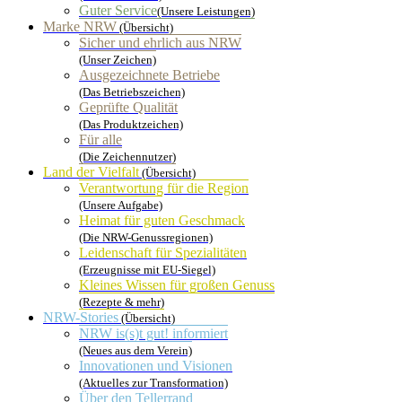
Guter Service
(Unsere Leistungen)
Marke NRW
(Übersicht)
Sicher und ehrlich aus NRW
(Unser Zeichen)
Ausgezeichnete Betriebe
(Das Betriebszeichen)
Geprüfte Qualität
(Das Produktzeichen)
Für alle
(Die Zeichennutzer)
Land der Vielfalt
(Übersicht)
Verantwortung für die Region
(Unsere Aufgabe)
Heimat für guten Geschmack
(Die NRW-Genussregionen)
Leidenschaft für Spezialitäten
(Erzeugnisse mit EU-Siegel)
Kleines Wissen für großen Genuss
(Rezepte & mehr)
NRW-Stories
(Übersicht)
NRW is(s)t gut! informiert
(Neues aus dem Verein)
Innovationen und Visionen
(Aktuelles zur Transformation)
Über den Tellerrand