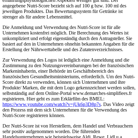
ernährungsphysiologischen Aspekten weniger gut sind. Der
angegebene Nutri-Score bezieht sich auf 100 g bzw. 100 ml des
jeweiligen Produktes. Das Bewertungssystem für Getränke ist
strenger als für andere Lebensmittel.
Die Anmeldung und Verwendung des Nutri-Score ist für alle
Unternehmen kostenfrei möglich. Die Berechnung des Wertes ist
unkompliziert und erfolgt eigenständig durch den Antragsteller. Sie
basiert auf den in Unternehmen ohnehin bekannten Angaben für die
Erstellung der Nährwerttabelle und des Zutatenverzeichnisses.
Zur Verwendung des Logos ist lediglich eine Anmeldung und die
Zustimmung zu den Nutzungsvereinbarungen bei der französischen
Markeninhaberin, einer Behörde im Geschäftsbereich des
französischen Gesundheitsministeriums, erforderlich. Um den Nutri-
Score direkt zu verwenden, können sich Unternehmen und ihre
Produkte/ Marken, die mit dem Logo gekennzeichnet werden sollen,
selbstständig auf dem Online-Portal www.demarches-simplifiees.fr
registrieren. Hier geht es zum Erklärfilm des BMEL:
https://www.youtube.com/watch?v=jUk6p3D8p7s
. Das Video zeigt
den Prozess mit dem sich Unternehmen für die Verwendung des
Nutri-Score registrieren können.
Der Nutri-Score ist von Herstellern, dem Handel und Verbrauchern
sehr positiv aufgenommen worden. Die führenden
Handelsunternehmen wie beispielsweise Aldi, Rewe, Lidl u.a.