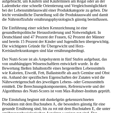
aufgebracht, um Käufern und Käuferinnen am Regal oder an der
Ladentheke eine schnelle Orientierung und Vergleichsmöglichkeit
bei der Lebensmittelauswahl einer Produktkategorie zu geben. Die
leicht verständliche Darstellung soll die Produktauswahl und damit
die Nährstoffzufuhr ernährungsphysiologisch günstig beeinflussen.
Die Einführung einer solchen Kennzeichnung ist eine
gesundheitspolitische Herausforderung und Notwendigkeit. In
Deutschland sind 47 Prozent der Frauen, 62 Prozent der Männer
und bereits 15 Prozent der Kinder und Jugendlichen übergewichtig.
Die wichtigsten Gründe für Übergewicht und Herz-
Kreislauferkrankun­gen sind klar ernährungsbedingt.
Der Nutri-Score ist als Ampelsystem in fünf Stufen aufgebaut, das
von unabhängigen Wissenschaftlern entwickelt wurde. In die
Bewertung fließen Inhaltsstoffe eines hergestellten Lebens­mittels
wie Kalo­rien, Eiweiß, Fett, Ballaststoffe als auch Gemüse und Obst
ein. Anhand der spezifischen Eigenschaften der Zutaten wird die
Nährwerteigenschaft des jeweiligen Lebens- oder Genussmittels
ermittelt. Die Berechnungskomponenten, Referenzwerte und der
Algorithmus des Nutri-Scores ist vom Max-Rubner-Instituts geprüft.
Die Einstufung beginnt mit dunkelgrün gekennzeichneten
Produkten mit dem Buchstaben A, die besonders günstig für eine
gesunde Ernährung sind, bis zu rot mit dem Buchstaben E, die unter