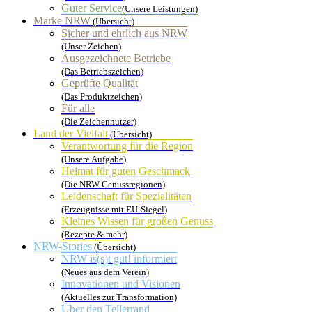
Guter Service
(Unsere Leistungen)
Marke NRW
(Übersicht)
Sicher und ehrlich aus NRW
(Unser Zeichen)
Ausgezeichnete Betriebe
(Das Betriebszeichen)
Geprüfte Qualität
(Das Produktzeichen)
Für alle
(Die Zeichennutzer)
Land der Vielfalt
(Übersicht)
Verantwortung für die Region
(Unsere Aufgabe)
Heimat für guten Geschmack
(Die NRW-Genussregionen)
Leidenschaft für Spezialitäten
(Erzeugnisse mit EU-Siegel)
Kleines Wissen für großen Genuss
(Rezepte & mehr)
NRW-Stories
(Übersicht)
NRW is(s)t gut! informiert
(Neues aus dem Verein)
Innovationen und Visionen
(Aktuelles zur Transformation)
Über den Tellerrand