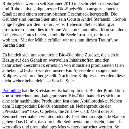
Ruhrgebiets werden seit Sommer 2019 mit sehr viel Leidenschaft
und Ruhe native kaltgepresste Bio-Speise­öle in ausgezeichneter
Qualität und einem sortentypischen Geschmack hergestellt. Die
Gründer sind Sascha Suer und sein Cousin André Stefanski. „Schon
lange heg­ten wir den Traum, selbst Lebensmittel nachhaltig zu
produzieren – und dies im Sinne Winston Churchills: ‚Man soll dem
Leib etwas Gutes bieten, damit die Seele Lust hat, da­rin zu
wohnen.’ Mit der Mühle erfüllen wir uns nun diesen Traum“, so
Sascha Suer.
Es handelt sich um sortenreine Bio-Öle ohne Zusätze, die sich in
Bezug auf den Ge­halt an wertvollen Inhaltsstoffen und den
natürlichen Geschmack erheblich von industriell produzierten Ölen
abheben. „Deshalb werden unsere Bio-Speiseöle im sogenannten
Kaltpressverfahren hergestellt. Nach dem Kaltpressen werden diese
nicht weiter behandelt“, so Sascha Suer.
Pottmühle
hat die Kreislaufwirtschaft optimiert. Bei der Produktion
von sortenreinen und kaltgepressten Bio-Ölen handelt es sich um
eine sehr nachhaltige Produktion fast ohne Abfallpro­dukte. Neben
dem Hauptprodukt Bio-Öl entstehen als Nebenprodukte der
„Pressku­chen“ bzw. Ölpellets, die zu Low Carb Mehl oder zu
Senfmehl vermahlen werden oder als Tierfutter an regionale Bauern
gehen. Das Öltrüb, das durch die Sedimenta­tion entsteht, kann als
wertvolles und proteinhaltiges Mus weiterverarbeitet werden. So