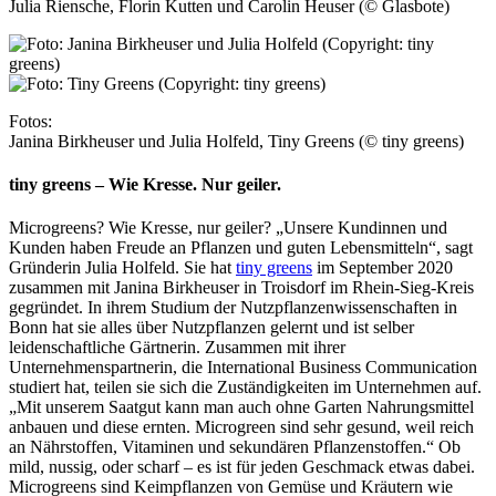
Julia Riensche, Florin Kutten und Carolin Heuser (© Glasbote)
Fotos:
Janina Birkheuser und Julia Holfeld, Tiny Greens (© tiny greens)
tiny greens – Wie Kresse. Nur geiler.
Microgreens? Wie Kresse, nur geiler? „Unsere Kundinnen und
Kunden haben Freude an Pflanzen und guten Lebensmitteln“, sagt
Gründerin Julia Holfeld. Sie hat
tiny greens
im September 2020
zusammen mit Janina Birkheuser in Troisdorf im Rhein-Sieg-Kreis
gegründet. In ihrem Studium der Nutzpflanzenwissenschaften in
Bonn hat sie alles über Nutzpflanzen gelernt und ist selber
leidenschaftliche Gärtne­rin. Zusammen mit ihrer
Unternehmenspartnerin, die International Business Communication
studiert hat, teilen sie sich die Zuständigkeiten im Unternehmen auf.
„Mit unserem Saatgut kann man auch ohne Garten Nahrungsmittel
anbauen und diese ernten. Microgreen sind sehr ge­sund, weil reich
an Nährstoffen, Vitaminen und sekundären Pflanzenstoffen.“ Ob
mild, nussig, oder scharf – es ist für jeden Geschmack etwas dabei.
Microgreens sind Keimpflanzen von Gemüse und Kräutern wie