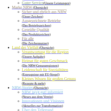
Guter Service
(Unsere Leistungen)
Marke NRW
(Übersicht)
Sicher und ehrlich aus NRW
(Unser Zeichen)
Ausgezeichnete Betriebe
(Das Betriebszeichen)
Geprüfte Qualität
(Das Produktzeichen)
Für alle
(Die Zeichennutzer)
Land der Vielfalt
(Übersicht)
Verantwortung für die Region
(Unsere Aufgabe)
Heimat für guten Geschmack
(Die NRW-Genussregionen)
Leidenschaft für Spezialitäten
(Erzeugnisse mit EU-Siegel)
Kleines Wissen für großen Genuss
(Rezepte & mehr)
NRW-Stories
(Übersicht)
NRW is(s)t gut! informiert
(Neues aus dem Verein)
Innovationen und Visionen
(Aktuelles zur Transformation)
Über den Tellerrand