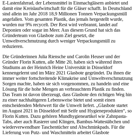
E-Lastenfahrrad, der Lebensmittel in Einmachgläsern anbietet und
damit eine Kreislaufwirtschaft für die Gläser schafft. In Deutschland
sind allein im Jahr 2018 18,9 Millionen Tonnen Verpackungsmüll
angefallen. Vom gesamten Plastik, das jemals hergestellt wurde,
wurden nur 9% recycelt. Der Rest wird verbrannt, landet auf
Deponien oder sogar im Meer. Aus diesem Grund hat sich das
Gründerteam von Glasbote zum Ziel gesetzt, die
Umweltverschmutzung durch weniger Verpackungsmüll zu
reduzieren.
Die Gründerinnen Julia Riensche und Carolin Heuser und der
Gründer Florin Kutten, alle Mitte 20, haben sich während ihres
Studiums an der Heinrich Heine Universi­tät in Düsseldorf
kennengelernt und im März 2021 Glasbote gegründet. Da ihnen die
immer weiter fortschreitende Klimakrise und Umweltverschmutzung
Sorgen machte, haben sie sich vorgenommen, zu handeln und eine
Lösung für die hohe Men­gen an verbrauchtem Plastik zu finden.
Das Team ist davon überzeugt, dass Glasbote den richtigen Weg hin
zu einer nachhaltigeren Lebensweise bietet und somit einen
entscheidenden Mehrwert für die Umwelt liefert. „Glasbote startet
im August 2021 in Düsseldorf mit Seife und Hygieneprodukten“, so
Florin Kutten. Dazu gehören Mundhygieneartikel wie Zahnpasta-
Tabs, aber auch Rasierer und Klingen, Bambus-Wattestäbchen und
wiederverwendbare Taschentücher und Abschminkpads. Für die
Lieferung von Putz- und Waschmitteln arbeitet Glasbote