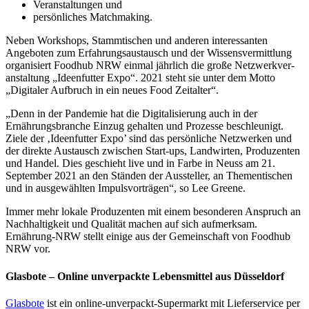
Veranstaltungen und
persönliches Matchmaking.
Neben Workshops, Stammtischen und anderen interessanten
Angeboten zum Erfah­rungsaustausch und der Wissensvermittlung
organisiert Foodhub NRW einmal jährlich die große Netzwerkver­
anstaltung „Ideenfutter Expo“. 2021 steht sie unter dem Motto
„Digitaler Aufbruch in ein neues Food Zeitalter“.
„Denn in der Pandemie hat die Digitalisierung auch in der
Ernährungsbranche Einzug gehalten und Prozesse beschleunigt.
Ziele der ‚Ideenfutter Expo’ sind das persönliche Netzwerken und
der direkte Austausch zwischen Start-ups, Landwirten, Produzenten
und Handel. Dies geschieht live und in Farbe in Neuss am 21.
September 2021 an den Ständen der Aussteller, an Thementischen
und in ausgewählten Impulsvorträgen“, so Lee Greene.
Immer mehr lokale Produzenten mit einem besonderen Anspruch an
Nachhaltigkeit und Qualität machen auf sich aufmerksam.
Ernährung-NRW stellt einige aus der Gemein­schaft von Foodhub
NRW vor.
Glasbote – Online unverpackte Lebensmittel aus Düsseldorf
Glasbote
ist ein online-unverpackt-Supermarkt mit Lieferservice per