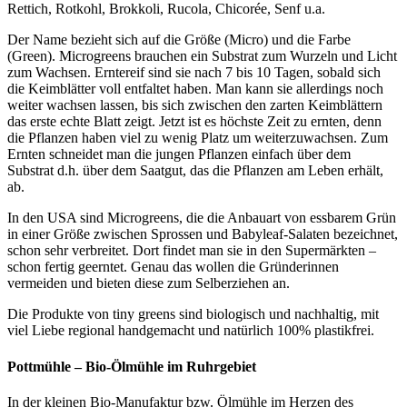
Rettich, Rotkohl, Brokkoli, Rucola, Chico­rée, Senf u.a.
Der Name bezieht sich auf die Größe (Micro) und die Farbe
(Green). Microgreens brauchen ein Substrat zum Wurzeln und Licht
zum Wachsen. Erntereif sind sie nach 7 bis 10 Tagen, sobald sich
die Keimblätter voll entfaltet haben. Man kann sie aller­dings noch
weiter wachsen lassen, bis sich zwischen den zarten Keimblättern
das erste echte Blatt zeigt. Jetzt ist es höchste Zeit zu ernten, denn
die Pflanzen haben viel zu wenig Platz um weiterzuwachsen. Zum
Ernten schneidet man die jungen Pflan­zen einfach über dem
Substrat d.h. über dem Saatgut, das die Pflanzen am Leben erhält,
ab.
In den USA sind Microgreens, die die Anbauart von essbarem Grün
in einer Größe zwischen Sprossen und Babyleaf-Salaten bezeichnet,
schon sehr verbreitet. Dort findet man sie in den Supermärkten –
schon fertig geerntet. Genau das wollen die Gründerinnen
vermeiden und bieten diese zum Selberziehen an.
Die Produkte von tiny greens sind biologisch und nachhaltig, mit
viel Liebe regional hand­gemacht und natürlich 100% plastikfrei.
Pottmühle – Bio-Ölmühle im Ruhrgebiet
In der kleinen Bio-Manufaktur bzw. Ölmühle im Herzen des