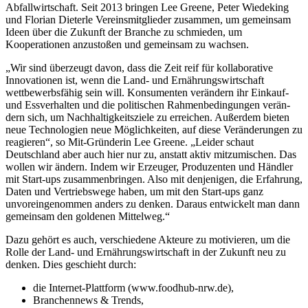
Abfallwirtschaft. Seit 2013 bringen Lee Greene, Peter Wiedeking
und Florian Dieterle Vereinsmitglieder zusammen, um gemeinsam
Ideen über die Zukunft der Branche zu schmieden, um
Kooperationen anzustoßen und gemeinsam zu wachsen.
„Wir sind überzeugt davon, dass die Zeit reif für kollaborative
Innovationen ist, wenn die Land- und Ernährungswirtschaft
wettbewerbsfähig sein will. Konsumenten verän­dern ihr Einkauf-
und Essverhalten und die politischen Rahmenbedingungen verän­
dern sich, um Nachhaltigkeitsziele zu erreichen. Außerdem bieten
neue Technologien neue Möglichkeiten, auf diese Veränderungen zu
reagieren“, so Mit-Gründerin Lee Greene. „Leider schaut
Deutschland aber auch hier nur zu, anstatt aktiv mitzumischen. Das
wollen wir ändern. Indem wir Erzeuger, Produzenten und Händler
mit Start-ups zusammenbringen. Also mit denjenigen, die Erfahrung,
Daten und Vertriebswege haben, um mit den Start-ups ganz
unvoreingenommen anders zu denken. Daraus entwickelt man dann
gemeinsam den goldenen Mittelweg.“
Dazu gehört es auch, verschiedene Akteure zu motivieren, um die
Rolle der Land- und Ernährungswirtschaft in der Zukunft neu zu
denken. Dies geschieht durch:
die Internet-Plattform (www.foodhub-nrw.de),
Branchennews & Trends,