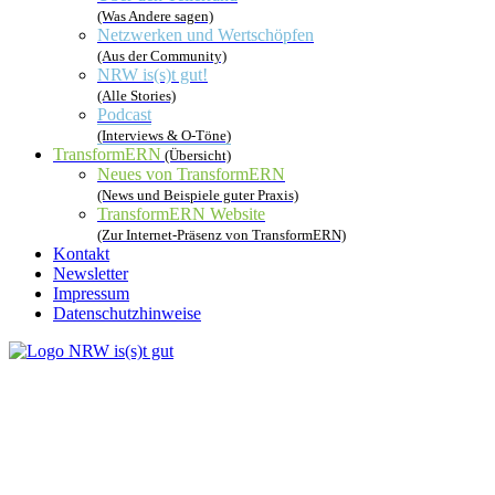
(Was Andere sagen)
Netzwerken und Wertschöpfen
(Aus der Community)
NRW is(s)t gut!
(Alle Stories)
Podcast
(Interviews & O-Töne)
TransformERN
(Übersicht)
Neues von TransformERN
(News und Beispiele guter Praxis)
TransformERN Website
(Zur Internet-Präsenz von TransformERN)
Kontakt
Newsletter
Impressum
Datenschutzhinweise