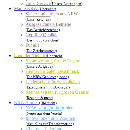
Guter Service
(Unsere Leistungen)
Marke NRW
(Übersicht)
Sicher und ehrlich aus NRW
(Unser Zeichen)
Ausgezeichnete Betriebe
(Das Betriebszeichen)
Geprüfte Qualität
(Das Produktzeichen)
Für alle
(Die Zeichennutzer)
Land der Vielfalt
(Übersicht)
Verantwortung für die Region
(Unsere Aufgabe)
Heimat für guten Geschmack
(Die NRW-Genussregionen)
Leidenschaft für Spezialitäten
(Erzeugnisse mit EU-Siegel)
Kleines Wissen für großen Genuss
(Rezepte & mehr)
NRW-Stories
(Übersicht)
NRW is(s)t gut! informiert
(Neues aus dem Verein)
Innovationen und Visionen
(Aktuelles zur Transformation)
Über den Tellerrand