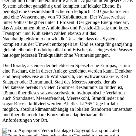
erzeugt und dabei die Nährstoffe aus der Aquakultur eingesetzt. Das
System arbeitet ganzjährig und komplett auf lokaler Ebene. Es
benötigt eine Gesamtstandfläche von lediglich 150 Quadratmetern
und eine Wassermenge von 70 Kubikmetern. Der Wasserverlust
unter Volllast liegt bei unter 1 Prozent. Der geringe Energiebedarf,
das Auskommen ohne Antibiotika- und Pestizid-Einsatz und kurze
Transport- und Kühlzeiten zahlen ebenso auf das
Nachhaltigkeitskonto ein wie die Tatsache, dass das System
komplett aus der Umwelt entkoppelt ist. Und es sorgt für ganzjährig
gleichbleibende Produktqualität und Frische; das eingesetzte Wasser
hat sogar jederzeit Trinkqualität ohne Verunreinigungen.
Die Dorade, als einer der beliebtesten Speisefische Europas, ist nur
eine Fischart, die in dieser Anlage gezüchtet werden kann. Denkbar
sind beispielsweise auch Wolfsbarsch, Gelbschwanzmakrele, Red
Snapper oder Barramundi. Statt des Meeresspargels, der als
Delikatesse bereits in vielen Gourmet-Restaurants zu finden ist,
können über dieses salzwasserbasierte hydroponische Verfahren
auch Strandaster, Meeresfenchel, Meereskohl, Strandflieder und
sogar Rucola kultiviert werden. All dies ist 365 Tage im Jahr
möglich, absolut klimaunabhängig an lokalen Standorten umsetzbar
und über die modulare Konzeption adaptierbar an die
Anforderungen vor Ort.