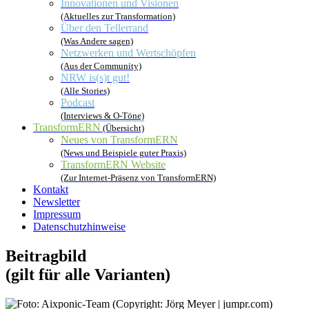
Innovationen und Visionen
(Aktuelles zur Transformation)
Über den Tellerrand
(Was Andere sagen)
Netzwerken und Wertschöpfen
(Aus der Community)
NRW is(s)t gut!
(Alle Stories)
Podcast
(Interviews & O-Töne)
TransformERN
(Übersicht)
Neues von TransformERN
(News und Beispiele guter Praxis)
TransformERN Website
(Zur Internet-Präsenz von TransformERN)
Kontakt
Newsletter
Impressum
Datenschutzhinweise
Beitragbild
(gilt für alle Varianten)