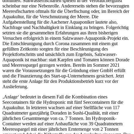
dominiert. Süßwasserfischarten spielen in der Verbrauchergunst
scheinbar nur eine Nebenrolle. Andererseits stehen die bevorzugten
Meeresfischarten oftmals für die Überfischung oder, im Bereich der
Aquakultur, für die Verschmutzung der Meere. Die
Aufgabenstellung für die Aachener Aquaponiker lautete also,
Nachfrage und Nachhaltigkeit in Einklang zu bringen. Folgerichtig
setzten sie die gesammelten Erfahrungen aus ihren bisherigen
Versuchen erfolgreich in einem Salzwasser-Aquaponik-Projekt ein.
Die Entschleunigung durch Corona zusammen mit einem gut
gefüllten Zeitkonto sorgten für eine Beschleunigung des
Projektfortschritts und tatsächlich zum Ergebnis, Salzwasser-
Aquaponik ist machbar: statt Karpfen und Tomaten können Dorade
und Meeresspargel gezogen werden. Bereits im Sommer 2021
waren die Voraussetzungen für die Gründung einer GmbH erfüllt
und die Finanzierung des Start-up-Unternehmens gesichert. Jetzt
steht die erste Anlage für den Produktionsbetrieb kurz vor der
Auslieferung.
‚Anlage‘ bedeutet in diesem Fall die Kombination eines
Seecontainers für die Hydroponic mit fünf Seecontainern für die
Aquakultur. In letzteren wachsen auf einer Stellfläche von 117
Quadratmeter ganzjährig Doraden in Sushi-Qualität, mit einer
jährlichen Gesamtmenge von ca. 7 Tonnen. Im Hydroponik-
Container werden auf einer Anbaufläche von 39 Quadratmetern
Meeresspargel mit einer jährlichen Erntemenge von 2 Tonnen