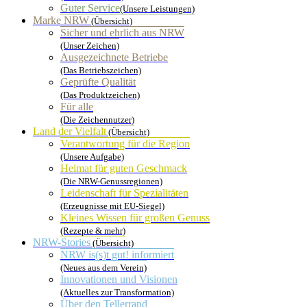
Guter Service
(Unsere Leistungen)
Marke NRW
(Übersicht)
Sicher und ehrlich aus NRW
(Unser Zeichen)
Ausgezeichnete Betriebe
(Das Betriebszeichen)
Geprüfte Qualität
(Das Produktzeichen)
Für alle
(Die Zeichennutzer)
Land der Vielfalt
(Übersicht)
Verantwortung für die Region
(Unsere Aufgabe)
Heimat für guten Geschmack
(Die NRW-Genussregionen)
Leidenschaft für Spezialitäten
(Erzeugnisse mit EU-Siegel)
Kleines Wissen für großen Genuss
(Rezepte & mehr)
NRW-Stories
(Übersicht)
NRW is(s)t gut! informiert
(Neues aus dem Verein)
Innovationen und Visionen
(Aktuelles zur Transformation)
Über den Tellerrand