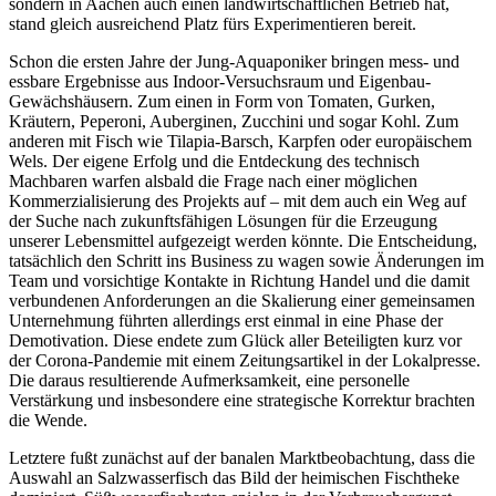
sondern in Aachen auch einen landwirtschaftlichen Betrieb hat,
stand gleich ausreichend Platz fürs Experimentieren bereit.
Schon die ersten Jahre der Jung-Aquaponiker bringen mess- und
essbare Ergebnisse aus Indoor-Versuchsraum und Eigenbau-
Gewächshäusern. Zum einen in Form von Tomaten, Gurken,
Kräutern, Peperoni, Auberginen, Zucchini und sogar Kohl. Zum
anderen mit Fisch wie Tilapia-Barsch, Karpfen oder europäischem
Wels. Der eigene Erfolg und die Entdeckung des technisch
Machbaren warfen alsbald die Frage nach einer möglichen
Kommerzialisierung des Projekts auf – mit dem auch ein Weg auf
der Suche nach zukunftsfähigen Lösungen für die Erzeugung
unserer Lebensmittel aufgezeigt werden könnte. Die Entscheidung,
tatsächlich den Schritt ins Business zu wagen sowie Änderungen im
Team und vorsichtige Kontakte in Richtung Handel und die damit
verbundenen Anforderungen an die Skalierung einer gemeinsamen
Unternehmung führten allerdings erst einmal in eine Phase der
Demotivation. Diese endete zum Glück aller Beteiligten kurz vor
der Corona-Pandemie mit einem Zeitungsartikel in der Lokalpresse.
Die daraus resultierende Aufmerksamkeit, eine personelle
Verstärkung und insbesondere eine strategische Korrektur brachten
die Wende.
Letztere fußt zunächst auf der banalen Marktbeobachtung, dass die
Auswahl an Salzwasserfisch das Bild der heimischen Fischtheke