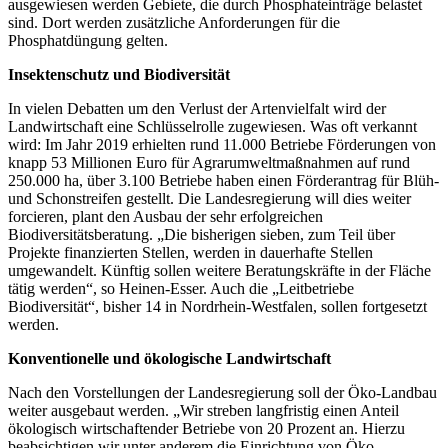
ausgewiesen werden Gebiete, die durch Phosphateinträge belastet
sind. Dort werden zusätzliche Anforderungen für die
Phosphatdüngung gelten.
Insektenschutz und Biodiversität
In vielen Debatten um den Verlust der Artenvielfalt wird der
Landwirtschaft eine Schlüsselrolle zugewiesen. Was oft verkannt
wird: Im Jahr 2019 erhielten rund 11.000 Betriebe Förderungen von
knapp 53 Millionen Euro für Agrarumweltmaßnahmen auf rund
250.000 ha, über 3.100 Betriebe haben einen Förderantrag für Blüh-
und Schonstreifen gestellt. Die Landesregierung will dies weiter
forcieren, plant den Ausbau der sehr erfolgreichen
Biodiversitätsberatung. „Die bisherigen sieben, zum Teil über
Projekte finanzierten Stellen, werden in dauerhafte Stellen
umgewandelt. Künftig sollen weitere Beratungskräfte in der Fläche
tätig werden“, so Heinen-Esser. Auch die „Leitbetriebe
Biodiversität“, bisher 14 in Nordrhein-Westfalen, sollen fortgesetzt
werden.
Konventionelle und ökologische Landwirtschaft
Nach den Vorstellungen der Landesregierung soll der Öko-Landbau
weiter ausgebaut werden. „Wir streben langfristig einen Anteil
ökologisch wirtschaftender Betriebe von 20 Prozent an. Hierzu
beabsichtigen wir unter anderem die Einrichtung von Öko-