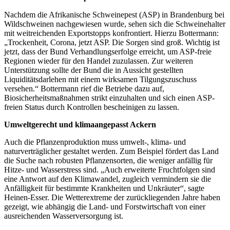
Nachdem die Afrikanische Schweinepest (ASP) in Brandenburg bei
Wildschweinen nachgewiesen wurde, sehen sich die Schweinehalter
mit weitreichenden Exportstopps konfrontiert. Hierzu Bottermann:
„Trockenheit, Corona, jetzt ASP. Die Sorgen sind groß. Wichtig ist
jetzt, dass der Bund Verhandlungserfolge erreicht, um ASP-freie
Regionen wieder für den Handel zuzulassen. Zur weiteren
Unterstützung sollte der Bund die in Aussicht gestellten
Liquiditätsdarlehen mit einem wirksamen Tilgungszuschuss
versehen.“ Bottermann rief die Betriebe dazu auf,
Biosicherheitsmaßnahmen strikt einzuhalten und sich einen ASP-
freien Status durch Kontrollen bescheinigen zu lassen.
Umweltgerecht und klimaangepasst Ackern
Auch die Pflanzenproduktion muss umwelt-, klima- und
naturverträglicher gestaltet werden. Zum Beispiel fördert das Land
die Suche nach robusten Pflanzensorten, die weniger anfällig für
Hitze- und Wasserstress sind. „Auch erweiterte Fruchtfolgen sind
eine Antwort auf den Klimawandel, zugleich vermindern sie die
Anfälligkeit für bestimmte Krankheiten und Unkräuter“, sagte
Heinen-Esser. Die Wetterextreme der zurückliegenden Jahre haben
gezeigt, wie abhängig die Land- und Forstwirtschaft von einer
ausreichenden Wasserversorgung ist.