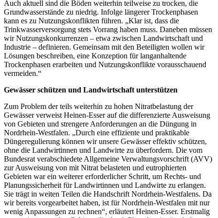
Auch aktuell sind die Böden weiterhin teilweise zu trocken, die
Grundwasserstände zu niedrig. Infolge längerer Trockenphasen
kann es zu Nutzungskonflikten führen. „Klar ist, dass die
Trinkwasserversorgung stets Vorrang haben muss. Daneben müssen
wir Nutzungskonkurrenzen – etwa zwischen Landwirtschaft und
Industrie – definieren. Gemeinsam mit den Beteiligten wollen wir
Lösungen beschreiben, eine Konzeption für langanhaltende
Trockenphasen erarbeiten und Nutzungskonflikte vorausschauend
vermeiden.“
Gewässer schützen und Landwirtschaft unterstützen
Zum Problem der teils weiterhin zu hohen Nitratbelastung der
Gewässer verweist Heinen-Esser auf die differenzierte Ausweisung
von Gebieten und strengere Anforderungen an die Düngung in
Nordrhein-Westfalen. „Durch eine effiziente und praktikable
Düngeregulierung können wir unsere Gewässer effektiv schützen,
ohne die Landwirtinnen und Landwirte zu überfordern. Die vom
Bundesrat verabschiedete Allgemeine Verwaltungsvorschrift (AVV)
zur Ausweisung von mit Nitrat belasteten und eutrophierten
Gebieten war ein weiterer erforderlicher Schritt, um Rechts- und
Planungssicherheit für Landwirtinnen und Landwirte zu erlangen.
Sie trägt in weiten Teilen die Handschrift Nordrhein-Westfalens. Da
wir bereits vorgearbeitet haben, ist für Nordrhein-Westfalen mit nur
wenig Anpassungen zu rechnen“, erläutert Heinen-Esser. Erstmalig