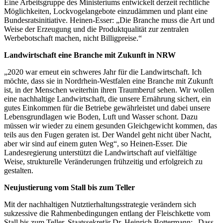
Eine Arbeitsgruppe des Ministeriums entwickelt derzeit rechtliche
Möglichkeiten, Lockvogelangebote einzudämmen und plant eine
Bundesratsinitiative. Heinen-Esser: „Die Branche muss die Art und
Weise der Erzeugung und die Produktqualität zur zentralen
Werbebotschaft machen, nicht Billigpreise.“
Landwirtschaft eine Branche mit Zukunft in NRW
„2020 war erneut ein schweres Jahr für die Landwirtschaft. Ich
möchte, dass sie in Nordrhein-Westfalen eine Branche mit Zukunft
ist, in der Menschen weiterhin ihren Traumberuf sehen. Wir wollen
eine nachhaltige Landwirtschaft, die unsere Ernährung sichert, ein
gutes Einkommen für die Betriebe gewährleistet und dabei unsere
Lebensgrundlagen wie Boden, Luft und Wasser schont. Dazu
müssen wir wieder zu einem gesunden Gleichgewicht kommen, das
teils aus den Fugen geraten ist. Der Wandel geht nicht über Nacht,
aber wir sind auf einem guten Weg“, so Heinen-Esser. Die
Landesregierung unterstützt die Landwirtschaft auf vielfältige
Weise, strukturelle Veränderungen frühzeitig und erfolgreich zu
gestalten.
Neujustierung vom Stall bis zum Teller
Mit der nachhaltigen Nutztierhaltungsstrategie verändern sich
sukzessive die Rahmenbedingungen entlang der Fleischkette vom
Stall bis zum Teller. Staatssekretär Dr. Heinrich Bottermann: „Dass