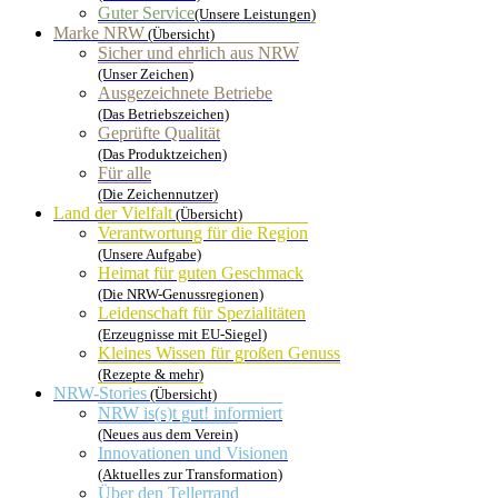
Guter Service
(Unsere Leistungen)
Marke NRW
(Übersicht)
Sicher und ehrlich aus NRW
(Unser Zeichen)
Ausgezeichnete Betriebe
(Das Betriebszeichen)
Geprüfte Qualität
(Das Produktzeichen)
Für alle
(Die Zeichennutzer)
Land der Vielfalt
(Übersicht)
Verantwortung für die Region
(Unsere Aufgabe)
Heimat für guten Geschmack
(Die NRW-Genussregionen)
Leidenschaft für Spezialitäten
(Erzeugnisse mit EU-Siegel)
Kleines Wissen für großen Genuss
(Rezepte & mehr)
NRW-Stories
(Übersicht)
NRW is(s)t gut! informiert
(Neues aus dem Verein)
Innovationen und Visionen
(Aktuelles zur Transformation)
Über den Tellerrand