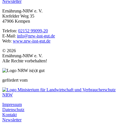
Newsletter
Ernährung-NRW e. V.
Krefelder Weg 35
47906 Kempen
Telefon:
02152 99099-20
E-Mail:
info@nrw-isst-gut.de
Web:
www.nrw-isst-gut.de
© 2026
Ernährung-NRW e. V.
Alle Rechte vorbehalten!
gefördert vom
Impressum
Datenschutz
Kontakt
Newsletter