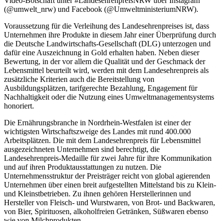
Video-Botschaft unter #LandesehrenpreisNRW über Instagram
(@umwelt_nrw) und Facebook (@UmweltministeriumNRW).
Voraussetzung für die Verleihung des Landesehrenpreises ist, dass
Unternehmen ihre Produkte in diesem Jahr einer Überprüfung durch
die Deutsche Landwirtschafts-Gesellschaft (DLG) unterzogen und
dafür eine Auszeichnung in Gold erhalten haben. Neben dieser
Bewertung, in der vor allem die Qualität und der Geschmack der
Lebensmittel beurteilt wird, werden mit dem Landesehrenpreis als
zusätzliche Kriterien auch die Bereitstellung von
Ausbildungsplätzen, tarifgerechte Bezahlung, Engagement für
Nachhaltigkeit oder die Nutzung eines Umweltmanagementsystems
honoriert.
Die Ernährungsbranche in Nordrhein-Westfalen ist einer der
wichtigsten Wirtschaftszweige des Landes mit rund 400.000
Arbeitsplätzen. Die mit dem Landesehrenpreis für Lebensmittel
ausgezeichneten Unternehmen sind berechtigt, die
Landesehrenpreis-Medaille für zwei Jahre für ihre Kommunikation
und auf ihren Produktausstattungen zu nutzen. Die
Unternehmensstruktur der Preisträger reicht von global agierenden
Unternehmen über einen breit aufgestellten Mittelstand bis zu Klein-
und Kleinstbetrieben. Zu ihnen gehören Herstellerinnen und
Hersteller von Fleisch- und Wurstwaren, von Brot- und Backwaren,
von Bier, Spirituosen, alkoholfreien Getränken, Süßwaren ebenso
wie von Milchprodukten.