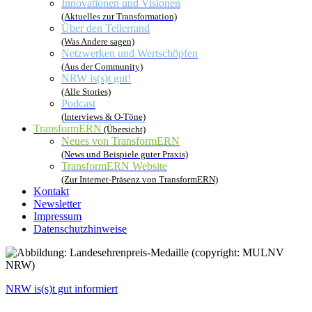
Innovationen und Visionen
(Aktuelles zur Transformation)
Über den Tellerrand
(Was Andere sagen)
Netzwerken und Wertschöpfen
(Aus der Community)
NRW is(s)t gut!
(Alle Stories)
Podcast
(Interviews & O-Töne)
TransformERN
(Übersicht)
Neues von TransformERN
(News und Beispiele guter Praxis)
TransformERN Website
(Zur Internet-Präsenz von TransformERN)
Kontakt
Newsletter
Impressum
Datenschutzhinweise
NRW is(s)t gut informiert