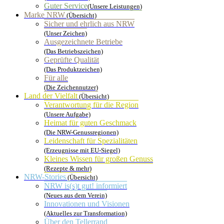
Guter Service
(Unsere Leistungen)
Marke NRW
(Übersicht)
Sicher und ehrlich aus NRW
(Unser Zeichen)
Ausgezeichnete Betriebe
(Das Betriebszeichen)
Geprüfte Qualität
(Das Produktzeichen)
Für alle
(Die Zeichennutzer)
Land der Vielfalt
(Übersicht)
Verantwortung für die Region
(Unsere Aufgabe)
Heimat für guten Geschmack
(Die NRW-Genussregionen)
Leidenschaft für Spezialitäten
(Erzeugnisse mit EU-Siegel)
Kleines Wissen für großen Genuss
(Rezepte & mehr)
NRW-Stories
(Übersicht)
NRW is(s)t gut! informiert
(Neues aus dem Verein)
Innovationen und Visionen
(Aktuelles zur Transformation)
Über den Tellerrand