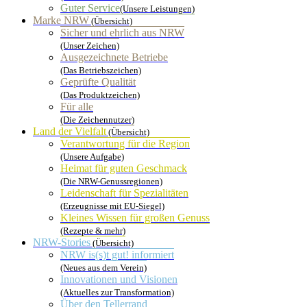
Guter Service
(Unsere Leistungen)
Marke NRW
(Übersicht)
Sicher und ehrlich aus NRW
(Unser Zeichen)
Ausgezeichnete Betriebe
(Das Betriebszeichen)
Geprüfte Qualität
(Das Produktzeichen)
Für alle
(Die Zeichennutzer)
Land der Vielfalt
(Übersicht)
Verantwortung für die Region
(Unsere Aufgabe)
Heimat für guten Geschmack
(Die NRW-Genussregionen)
Leidenschaft für Spezialitäten
(Erzeugnisse mit EU-Siegel)
Kleines Wissen für großen Genuss
(Rezepte & mehr)
NRW-Stories
(Übersicht)
NRW is(s)t gut! informiert
(Neues aus dem Verein)
Innovationen und Visionen
(Aktuelles zur Transformation)
Über den Tellerrand