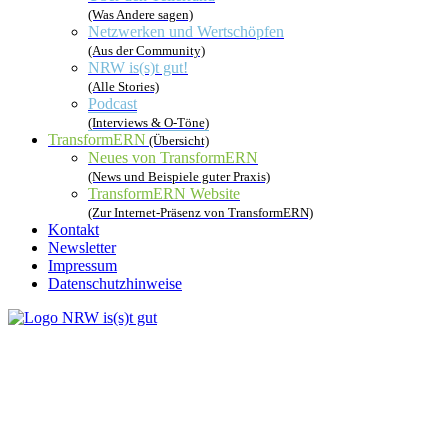
(Was Andere sagen)
Netzwerken und Wertschöpfen
(Aus der Community)
NRW is(s)t gut!
(Alle Stories)
Podcast
(Interviews & O-Töne)
TransformERN
(Übersicht)
Neues von TransformERN
(News und Beispiele guter Praxis)
TransformERN Website
(Zur Internet-Präsenz von TransformERN)
Kontakt
Newsletter
Impressum
Datenschutzhinweise