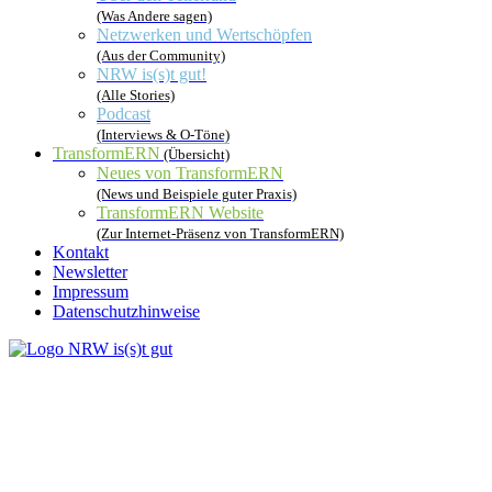
(Was Andere sagen)
Netzwerken und Wertschöpfen
(Aus der Community)
NRW is(s)t gut!
(Alle Stories)
Podcast
(Interviews & O-Töne)
TransformERN
(Übersicht)
Neues von TransformERN
(News und Beispiele guter Praxis)
TransformERN Website
(Zur Internet-Präsenz von TransformERN)
Kontakt
Newsletter
Impressum
Datenschutzhinweise