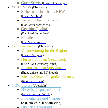
Guter Service
(Unsere Leistungen)
Marke NRW
(Übersicht)
Sicher und ehrlich aus NRW
(Unser Zeichen)
Ausgezeichnete Betriebe
(Das Betriebszeichen)
Geprüfte Qualität
(Das Produktzeichen)
Für alle
(Die Zeichennutzer)
Land der Vielfalt
(Übersicht)
Verantwortung für die Region
(Unsere Aufgabe)
Heimat für guten Geschmack
(Die NRW-Genussregionen)
Leidenschaft für Spezialitäten
(Erzeugnisse mit EU-Siegel)
Kleines Wissen für großen Genuss
(Rezepte & mehr)
NRW-Stories
(Übersicht)
NRW is(s)t gut! informiert
(Neues aus dem Verein)
Innovationen und Visionen
(Aktuelles zur Transformation)
Über den Tellerrand