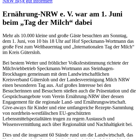
NRW is(s)t gut informiert
Ernährung-NRW e. V. war am 1. Juni
beim „Tag der Milch“ dabei
Mehr als 10.000 kleine und große Gäste besuchten am Sonntag,
dem 1. Juni, von 10 bis 18 Uhr auf Hof Speckmann-Wortmann das
große Fest zum Weltbauerntag und „Internationalen Tag der Milch“
im Kreis Gütersloh.
Bei bestem Wetter und fröhlicher Volksfeststimmung richtete der
Milchviehbetrieb Speckmann-Wortmann aus Steinhagen-
Brockhagen gemeinsam mit dem Landwirtschaftlichen
Kreisverband Gütersloh und der Landesvereinigung Milch NRW
einen besonderen Tag aus. Auf großes Interesse bei den
Besucherinnen und Besuchern stießen auch die Präsentation und die
Gesprächsangebote vom Verein Ernährung-NRW über dessen
Engagement für die regionale Land- und Ernährungswirtschaft.
Give-aways für Kinder und eine umfangreiche Rezepte-Sammlung
von nordrhein-westfälischen EU-geschützten
Lebensmittelspezialitäten trugen zu regem Austausch und
Wissensvermittlung auch über Regionalität und Nachhaltigkeit bei.
Dies und die insgesamt 60 Stände rund um die Landwirtschaft, das