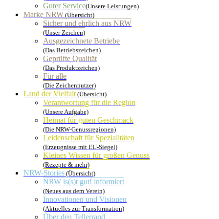
Guter Service
(Unsere Leistungen)
Marke NRW
(Übersicht)
Sicher und ehrlich aus NRW
(Unser Zeichen)
Ausgezeichnete Betriebe
(Das Betriebszeichen)
Geprüfte Qualität
(Das Produktzeichen)
Für alle
(Die Zeichennutzer)
Land der Vielfalt
(Übersicht)
Verantwortung für die Region
(Unsere Aufgabe)
Heimat für guten Geschmack
(Die NRW-Genussregionen)
Leidenschaft für Spezialitäten
(Erzeugnisse mit EU-Siegel)
Kleines Wissen für großen Genuss
(Rezepte & mehr)
NRW-Stories
(Übersicht)
NRW is(s)t gut! informiert
(Neues aus dem Verein)
Innovationen und Visionen
(Aktuelles zur Transformation)
Über den Tellerrand