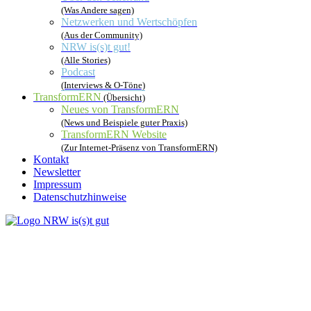
(Was Andere sagen)
Netzwerken und Wertschöpfen
(Aus der Community)
NRW is(s)t gut!
(Alle Stories)
Podcast
(Interviews & O-Töne)
TransformERN
(Übersicht)
Neues von TransformERN
(News und Beispiele guter Praxis)
TransformERN Website
(Zur Internet-Präsenz von TransformERN)
Kontakt
Newsletter
Impressum
Datenschutzhinweise