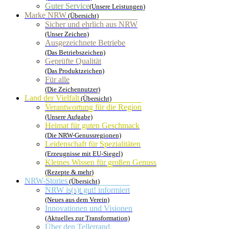
Guter Service
(Unsere Leistungen)
Marke NRW
(Übersicht)
Sicher und ehrlich aus NRW
(Unser Zeichen)
Ausgezeichnete Betriebe
(Das Betriebszeichen)
Geprüfte Qualität
(Das Produktzeichen)
Für alle
(Die Zeichennutzer)
Land der Vielfalt
(Übersicht)
Verantwortung für die Region
(Unsere Aufgabe)
Heimat für guten Geschmack
(Die NRW-Genussregionen)
Leidenschaft für Spezialitäten
(Erzeugnisse mit EU-Siegel)
Kleines Wissen für großen Genuss
(Rezepte & mehr)
NRW-Stories
(Übersicht)
NRW is(s)t gut! informiert
(Neues aus dem Verein)
Innovationen und Visionen
(Aktuelles zur Transformation)
Über den Tellerrand