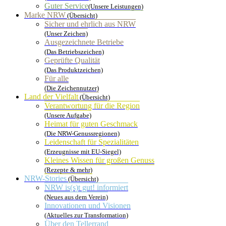
Guter Service
(Unsere Leistungen)
Marke NRW
(Übersicht)
Sicher und ehrlich aus NRW
(Unser Zeichen)
Ausgezeichnete Betriebe
(Das Betriebszeichen)
Geprüfte Qualität
(Das Produktzeichen)
Für alle
(Die Zeichennutzer)
Land der Vielfalt
(Übersicht)
Verantwortung für die Region
(Unsere Aufgabe)
Heimat für guten Geschmack
(Die NRW-Genussregionen)
Leidenschaft für Spezialitäten
(Erzeugnisse mit EU-Siegel)
Kleines Wissen für großen Genuss
(Rezepte & mehr)
NRW-Stories
(Übersicht)
NRW is(s)t gut! informiert
(Neues aus dem Verein)
Innovationen und Visionen
(Aktuelles zur Transformation)
Über den Tellerrand