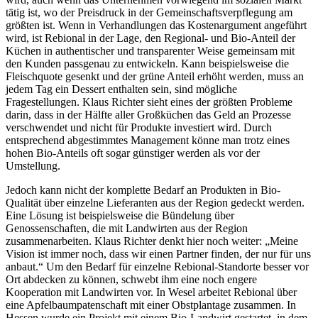
tätig ist, wo der Preisdruck in der Gemeinschaftsverpflegung am
größten ist. Wenn in Verhandlungen das Kostenargument angeführt
wird, ist Rebional in der Lage, den Regional- und Bio-Anteil der
Küchen in authentischer und transparenter Weise gemeinsam mit
den Kunden passgenau zu entwickeln. Kann beispielsweise die
Fleischquote gesenkt und der grüne Anteil erhöht werden, muss an
jedem Tag ein Dessert enthalten sein, sind mögliche
Fragestellungen. Klaus Richter sieht eines der größten Probleme
darin, dass in der Hälfte aller Großküchen das Geld an Prozesse
verschwendet und nicht für Produkte investiert wird. Durch
entsprechend abgestimmtes Management könne man trotz eines
hohen Bio-Anteils oft sogar günstiger werden als vor der
Umstellung.
Jedoch kann nicht der komplette Bedarf an Produkten in Bio-
Qualität über einzelne Lieferanten aus der Region gedeckt werden.
Eine Lösung ist beispielsweise die Bündelung über
Genossenschaften, die mit Landwirten aus der Region
zusammenarbeiten. Klaus Richter denkt hier noch weiter: „Meine
Vision ist immer noch, dass wir einen Partner finden, der nur für uns
anbaut.“ Um den Bedarf für einzelne Rebional-Standorte besser vor
Ort abdecken zu können, schwebt ihm eine noch engere
Kooperation mit Landwirten vor. In Wesel arbeitet Rebional über
eine Apfelbaumpatenschaft mit einer Obstplantage zusammen. In
Hessen wurde ein Projekt mit einem Bio-Landwirt gestartet, in dem