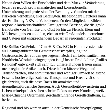
Neben dem Willen der Entscheider und dem Mut zur Veränderung
bedarf es jedoch programmatischer und konzeptioneller
Unterstützung und professioneller Beratung verbunden mit der
stärkeren Vernetzung aller Beteiligten. Insbesondere Letzteres kann
der Ernährung-NRW e. V. bedienen. Zu den Mitgliedern zählen
regionale landwirtschaftliche Erzeuger und Betriebe, die die große
Bandbreite von Gemüse und Obst bis hin zu Fleisch, Eiern und
Milcherzeugnissen abbilden, ebenso wie Großhandelsunternehmen
und Caterer mit entsprechendem Bedarf an regionalen Produkten.
Die Rullko Großeinkauf GmbH & Co. KG in Hamm versteht sich
als Lösungsanbieter für Gemeinschaftsverpflegung und
Gastronomie, der auf den gestiegenen Bedarf an Lebensmitteln aus
Nordrhein-Westfalen eingegangen ist. „Unsere Produktlinie ‚Rullko
Regional‘ entwickelt sich sehr gut. Unsere Kunden fragen immer
mehr regionale Artikel nach. Diese haben kürzere Wege und
Transportzeiten, sind somit frischer und weniger Umwelt belastend.
Frische, hochwertige Zutaten, Transparenz und Kreativität sind
gleichzeitig auch die beste Basis für attraktive und
gesundheitsförderliche Speisen. Auch Gesundheitsbewusstsein und
Lebensmittelqualität stehen sehr im Fokus unserer Kunden“, weiß
Marie-Christine Ostermann, geschäftsführende Gesellschafterin, zu
berichten.
Regional und bio werden auch in der Gemeinschaftsverpflegung