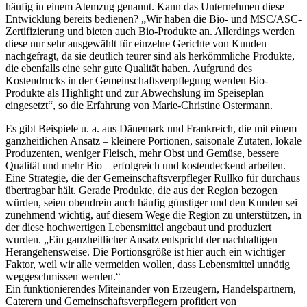
häufig in einem Atemzug genannt. Kann das Unternehmen diese
Entwicklung bereits bedienen? „Wir haben die Bio- und MSC/ASC-
Zertifizierung und bieten auch Bio-Produkte an. Allerdings werden
diese nur sehr ausgewählt für einzelne Gerichte von Kunden
nachgefragt, da sie deutlich teurer sind als herkömmliche Produkte,
die ebenfalls eine sehr gute Qualität haben. Aufgrund des
Kostendrucks in der Gemeinschaftsverpflegung werden Bio-
Produkte als Highlight und zur Abwechslung im Speiseplan
eingesetzt“, so die Erfahrung von Marie-Christine Ostermann.
Es gibt Beispiele u. a. aus Dänemark und Frankreich, die mit einem
ganzheitlichen Ansatz – kleinere Portionen, saisonale Zutaten, lokale
Produzenten, weniger Fleisch, mehr Obst und Gemüse, bessere
Qualität und mehr Bio – erfolgreich und kostendeckend arbeiten.
Eine Strategie, die der Gemeinschaftsverpfleger Rullko für durchaus
übertragbar hält. Gerade Produkte, die aus der Region bezogen
würden, seien obendrein auch häufig günstiger und den Kunden sei
zunehmend wichtig, auf diesem Wege die Region zu unterstützen, in
der diese hochwertigen Lebensmittel angebaut und produziert
wurden. „Ein ganzheitlicher Ansatz entspricht der nachhaltigen
Herangehensweise. Die Portionsgröße ist hier auch ein wichtiger
Faktor, weil wir alle vermeiden wollen, dass Lebensmittel unnötig
weggeschmissen werden.“
Ein funktionierendes Miteinander von Erzeugern, Handelspartnern,
Caterern und Gemeinschaftsverpflegern profitiert von