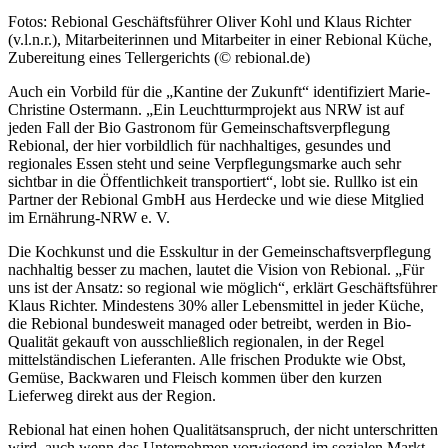
Fotos: Rebional Geschäftsführer Oliver Kohl und Klaus Richter
(v.l.n.r.), Mitarbeiterinnen und Mitarbeiter in einer Rebional Küche,
Zubereitung eines Tellergerichts (© rebional.de)
Auch ein Vorbild für die „Kantine der Zukunft“ identifiziert Marie-
Christine Ostermann. „Ein Leuchtturmprojekt aus NRW ist auf
jeden Fall der Bio Gastronom für Gemeinschaftsverpflegung
Rebional, der hier vorbildlich für nachhaltiges, gesundes und
regionales Essen steht und seine Verpflegungsmarke auch sehr
sichtbar in die Öffentlichkeit transportiert“, lobt sie. Rullko ist ein
Partner der Rebional GmbH aus Herdecke und wie diese Mitglied
im Ernährung-NRW e. V.
Die Kochkunst und die Esskultur in der Gemeinschaftsverpflegung
nachhaltig besser zu machen, lautet die Vision von Rebional. „Für
uns ist der Ansatz: so regional wie möglich“, erklärt Geschäftsführer
Klaus Richter. Mindestens 30% aller Lebensmittel in jeder Küche,
die Rebional bundesweit managed oder betreibt, werden in Bio-
Qualität gekauft von ausschließlich regionalen, in der Regel
mittelständischen Lieferanten. Alle frischen Produkte wie Obst,
Gemüse, Backwaren und Fleisch kommen über den kurzen
Lieferweg direkt aus der Region.
Rebional hat einen hohen Qualitätsanspruch, der nicht unterschritten
wird, auch wenn das Unternehmen vorwiegend im sozialen Markt