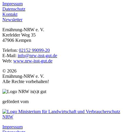
Impressum
Datenschutz
Kontakt
Newsletter
Ernährung-NRW e. V.
Krefelder Weg 35
47906 Kempen
Telefon:
02152 99099-20
E-Mail:
info@nrw-isst-gut.de
Web:
www.nrw-isst-gut.de
© 2026
Ernährung-NRW e. V.
Alle Rechte vorbehalten!
gefördert vom
Impressum