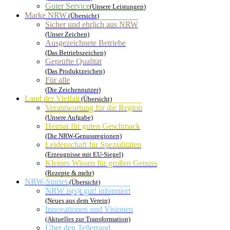
Guter Service
(Unsere Leistungen)
Marke NRW
(Übersicht)
Sicher und ehrlich aus NRW
(Unser Zeichen)
Ausgezeichnete Betriebe
(Das Betriebszeichen)
Geprüfte Qualität
(Das Produktzeichen)
Für alle
(Die Zeichennutzer)
Land der Vielfalt
(Übersicht)
Verantwortung für die Region
(Unsere Aufgabe)
Heimat für guten Geschmack
(Die NRW-Genussregionen)
Leidenschaft für Spezialitäten
(Erzeugnisse mit EU-Siegel)
Kleines Wissen für großen Genuss
(Rezepte & mehr)
NRW-Stories
(Übersicht)
NRW is(s)t gut! informiert
(Neues aus dem Verein)
Innovationen und Visionen
(Aktuelles zur Transformation)
Über den Tellerrand