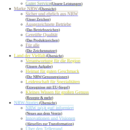
Guter Service
(Unsere Leistungen)
Marke NRW
(Übersicht)
Sicher und ehrlich aus NRW
(Unser Zeichen)
Ausgezeichnete Betriebe
(Das Betriebszeichen)
Geprüfte Qualität
(Das Produktzeichen)
Für alle
(Die Zeichennutzer)
Land der Vielfalt
(Übersicht)
Verantwortung für die Region
(Unsere Aufgabe)
Heimat für guten Geschmack
(Die NRW-Genussregionen)
Leidenschaft für Spezialitäten
(Erzeugnisse mit EU-Siegel)
Kleines Wissen für großen Genuss
(Rezepte & mehr)
NRW-Stories
(Übersicht)
NRW is(s)t gut! informiert
(Neues aus dem Verein)
Innovationen und Visionen
(Aktuelles zur Transformation)
Über den Tellerrand