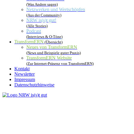
(Was Andere sagen)
Netzwerken und Wertschöpfen
(Aus der Community)
NRW is(s)t gut!
(Alle Stories)
Podcast
(Interviews & O-Töne)
TransformERN
(Übersicht)
Neues von TransformERN
(News und Beispiele guter Praxis)
TransformERN Website
(Zur Internet-Präsenz von TransformERN)
Kontakt
Newsletter
Impressum
Datenschutzhinweise